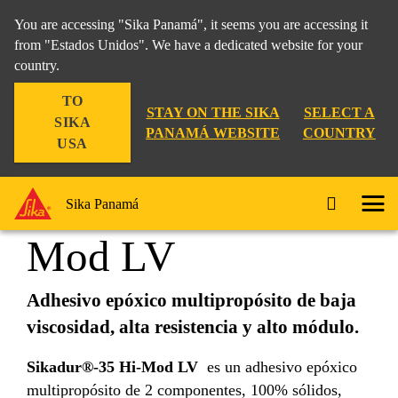
You are accessing "Sika Panamá", it seems you are accessing it
from "Estados Unidos". We have a dedicated website for your
country.
Construccion
...
Sikadur®-35 Hi-Mod LV
TO
STAY ON THE SIKA
SELECT A
SIKA
PANAMÁ WEBSITE
COUNTRY
USA
Sikadur®-35 Hi-
Sika Panamá
Mod LV
Adhesivo epóxico multipropósito de baja
viscosidad, alta resistencia y alto módulo.
Sikadur®-35 Hi-Mod LV
es un adhesivo epóxico
multipropósito de 2 componentes, 100% sólidos,