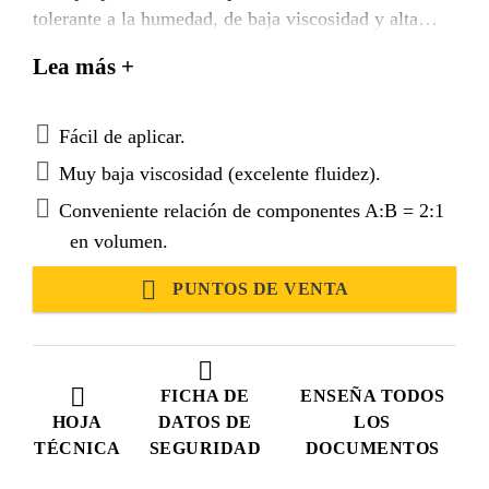
tolerante a la humedad, de baja viscosidad y alta
resistencia. Cumple con las normas ASTM C-881
Lea más +
tipo IV, grado 1 y AASHTO M-235.
Fácil de aplicar.
Muy baja viscosidad (excelente fluidez).
Conveniente relación de componentes A:B = 2:1
en volumen.
PUNTOS DE VENTA
FICHA DE
ENSEÑA TODOS
HOJA
DATOS DE
LOS
TÉCNICA
SEGURIDAD
DOCUMENTOS