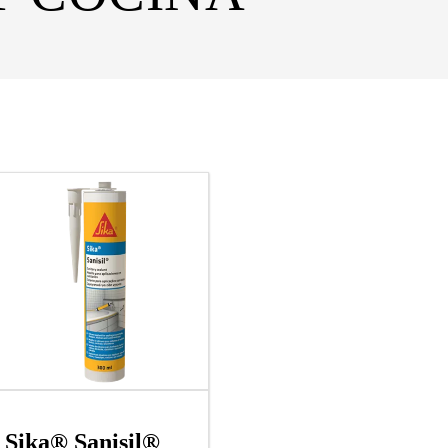
Sika® Sanisil®