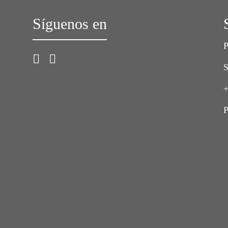
Síguenos en
P
S
+