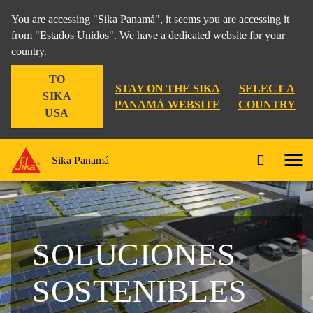
You are accessing "Sika Panamá", it seems you are accessing it
from "Estados Unidos". We have a dedicated website for your
country.
TO
STAY ON THE SIKA
SELECT A
SIKA
PANAMÁ WEBSITE
COUNTRY
USA
Sika Panamá
SOLUCIONES
SOSTENIBLES