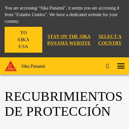
You are accessing "Sika Panamá", it seems you are accessing it
from "Estados Unidos". We have a dedicated website for your
country.
TO
STAY ON THE SIKA
SELECT A
SIKA
PANAMÁ WEBSITE
COUNTRY
USA
Sika Panamá
RECUBRIMIENTOS
DE PROTECCIÓN