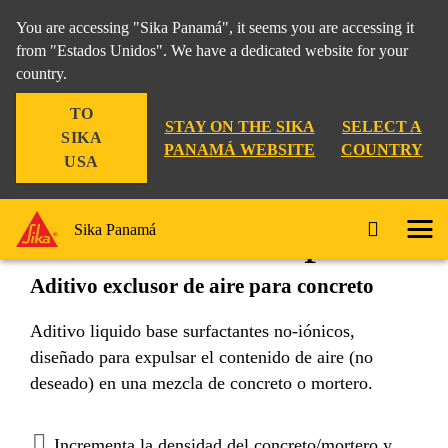
You are accessing "Sika Panamá", it seems you are accessing it
from "Estados Unidos". We have a dedicated website for your
country.
Construccion
...
Sika® Aer Expeller
TO
STAY ON THE SIKA
SELECT A
SIKA
PANAMÁ WEBSITE
COUNTRY
USA
Sika® Aer Expeller
Sika Panamá
Aditivo exclusor de aire para concreto
Aditivo liquido base surfactantes no-iónicos,
diseñado para expulsar el contenido de aire (no
deseado) en una mezcla de concreto o mortero.
Incrementa la densidad del concreto/mortero y