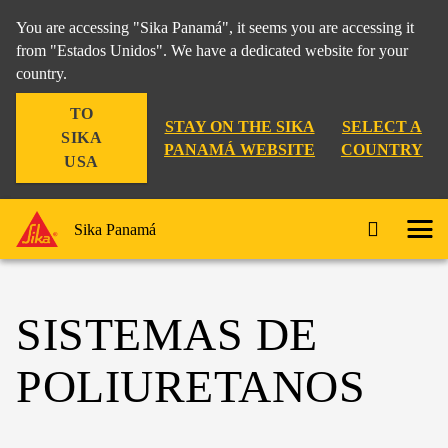
You are accessing "Sika Panamá", it seems you are accessing it
from "Estados Unidos". We have a dedicated website for your
country.
TO
STAY ON THE SIKA
SELECT A
SIKA
PANAMÁ WEBSITE
COUNTRY
USA
Sika Panamá
SISTEMAS DE
POLIURETANOS