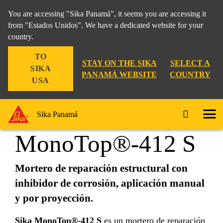
You are accessing "Sika Panamá", it seems you are accessing it
from "Estados Unidos". We have a dedicated website for your
country.
Construccion
...
Sika MonoTop®-412 S
TO
STAY ON THE SIKA
SELECT A
SIKA
PANAMÁ WEBSITE
COUNTRY
USA
Sika
Sika Panamá
MonoTop®-412 S
Mortero de reparación estructural con
inhibidor de corrosión, aplicación manual
y por proyección.
Sika MonoTop®-412 S
es un mortero de reparación