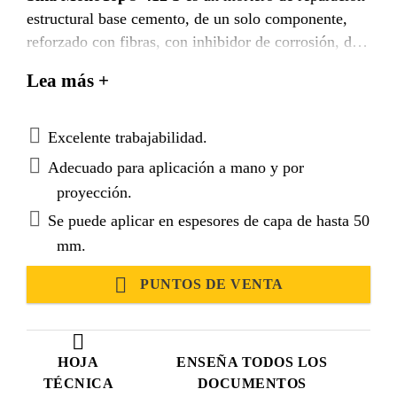
estructural base cemento, de un solo componente,
reforzado con fibras, con inhibidor de corrosión, de
baja contracción, listo para su uso en aplicaciones de
Lea más +
altos espesores sin necesidad de cimbra. Cumple con
los requisitos de la clase R4 de la UNE-EN 1504.
Excelente trabajabilidad.
Adecuado para aplicación a mano y por
proyección.
Se puede aplicar en espesores de capa de hasta 50
mm.
PUNTOS DE VENTA
HOJA
ENSEÑA TODOS LOS
TÉCNICA
DOCUMENTOS