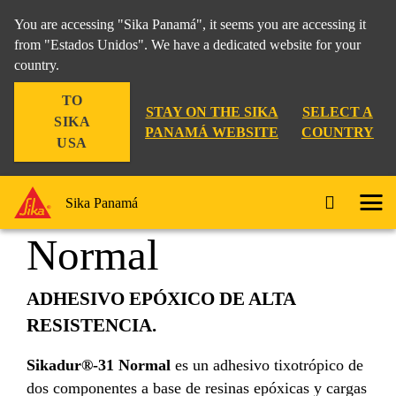
You are accessing "Sika Panamá", it seems you are accessing it
from "Estados Unidos". We have a dedicated website for your
country.
Construccion
...
Sikadur®-31 Normal
TO
STAY ON THE SIKA
SELECT A
SIKA
PANAMÁ WEBSITE
COUNTRY
USA
Sikadur®-31
Sika Panamá
Normal
ADHESIVO EPÓXICO DE ALTA
RESISTENCIA.
Sikadur®-31 Normal
es un adhesivo tixotrópico de
dos componentes a base de resinas epóxicas y cargas