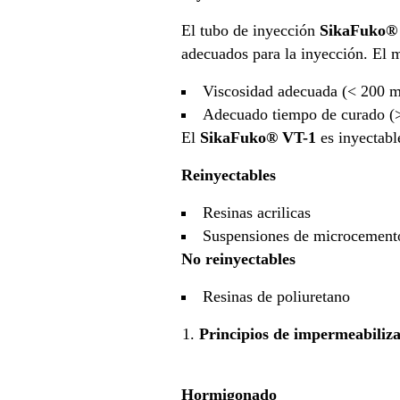
El tubo de inyección
SikaFuko®
adecuados para la inyección. El m
Viscosidad adecuada (< 200 
Adecuado tiempo de curado (
El
SikaFuko® VT-1
es inyectabl
Reinyectables
Resinas acrilicas
Suspensiones de microcement
No reinyectables
Resinas de poliuretano
Principios de impermeabiliz
Hormigonado