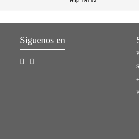
Hoja Técnica
Síguenos en
P
S
+