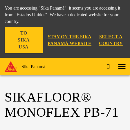
You are accessing "Sika Panamá", it seems you are accessing it
from "Estados Unidos". We have a dedicated website for your
country.
TO
STAY ON THE SIKA
SELECT A
SIKA
PANAMÁ WEBSITE
COUNTRY
USA
Sika Panamá
SIKAFLOOR®
MONOFLEX PB-71