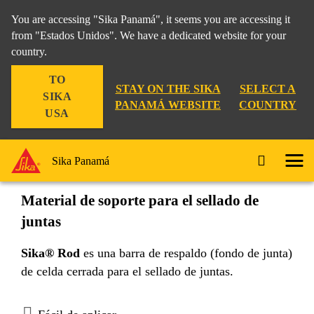
You are accessing "Sika Panamá", it seems you are accessing it
from "Estados Unidos". We have a dedicated website for your
country.
Construccion
Sellado
Sello para piso
Sika® Rod
TO
STAY ON THE SIKA
SELECT A
SIKA
PANAMÁ WEBSITE
COUNTRY
USA
Sika® Rod
Sika Panamá
Material de soporte para el sellado de
juntas
Sika® Rod
es una barra de respaldo (fondo de junta)
de celda cerrada para el sellado de juntas.