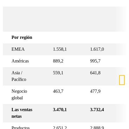
Por región
EMEA
1.558,1
1.617,0
Américas
889,2
995,7
Asia /
559,1
641,8
Pacífico
Negocio
463,7
477,9
global
Las ventas
3.470,1
3.732,4
netas
Productos
2.651,2
2.888,9