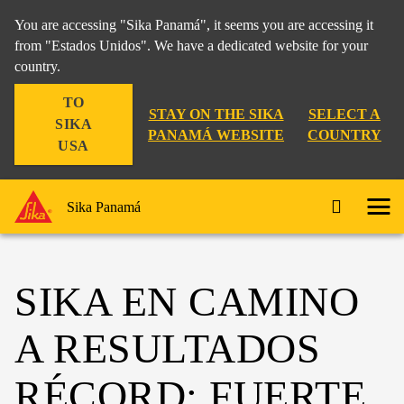
You are accessing "Sika Panamá", it seems you are accessing it
from "Estados Unidos". We have a dedicated website for your
country.
TO
STAY ON THE SIKA
SELECT A
SIKA
PANAMÁ WEBSITE
COUNTRY
USA
Sika Panamá
SIKA EN CAMINO
A RESULTADOS
RÉCORD: FUERTE