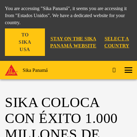
You are accessing "Sika Panamá", it seems you are accessing it
from "Estados Unidos". We have a dedicated website for your
country.
TO
STAY ON THE SIKA
SELECT A
SIKA
PANAMÁ WEBSITE
COUNTRY
USA
Sika Panamá
SIKA COLOCA
CON ÉXITO 1.000
MILLONES DE