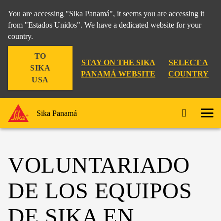
You are accessing "Sika Panamá", it seems you are accessing it
from "Estados Unidos". We have a dedicated website for your
country.
TO
STAY ON THE SIKA
SELECT A
SIKA
PANAMÁ WEBSITE
COUNTRY
USA
Sika Panamá
VOLUNTARIADO
DE LOS EQUIPOS
DE SIKA EN